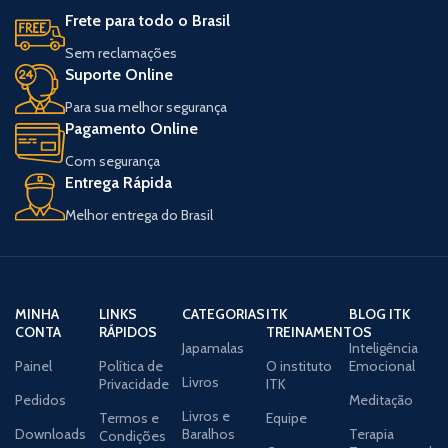
Frete para todo o Brasil
Sem reclamações
Suporte Online
Para sua melhor segurança
Pagamento Online
Com segurança
Entrega Rápida
Melhor entrega do Brasil
MINHA
LINKS
CATEGORIAS
ITK
BLOG ITK
CONTA
RÁPIDOS
TREINAMENTOS
Japamalas
Inteligência
Painel
Política de
O instituto
Emocional
Livros
Privacidade
ITK
Pedidos
Meditação
Livros e
Termos e
Equipe
Downloads
Baralhos
Terapia
Condições