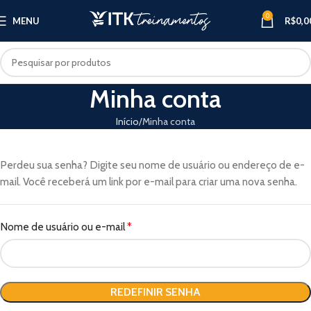
0
MENU
R$
0,0
Minha conta
Início
Minha conta
Perdeu sua senha? Digite seu nome de usuário ou endereço de e-
mail. Você receberá um link por e-mail para criar uma nova senha.
Nome de usuário ou e-mail
*
REDEFINIR SENHA