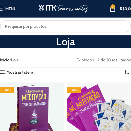
0
MENU
R$
0,0
Loja
Início
Loja
Exibindo 1–12 de 20 resultados
Mostrar lateral
-33%
-40%
-40%
-20%
-30%
-19%
-40%