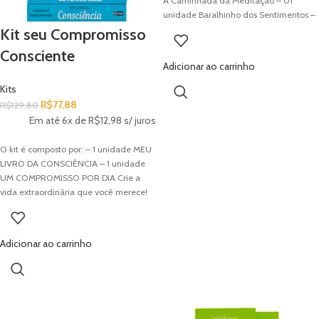
A Caminhada da Meditação – 01
unidade Baralhinho dos Sentimentos –
01 marcador de páginas – 01 Ametista
Kit seu Compromisso
– 01 Quartzo Rosa
Consciente
Adicionar ao carrinho
Kits
R$
77,88
R$
129,80
Em até 6x de
R$
12,98
s/ juros
O kit é composto por: – 1 unidade MEU
LIVRO DA CONSCIÊNCIA – 1 unidade
UM COMPROMISSO POR DIA Crie a
vida extraordinária que você merece!
Não se deixe levar pela preocupação
do dia a dia. Embarque nesta aventura
com 365 atividades que irão inspirá-lo
Adicionar ao carrinho
e motivá-lo a seguir pelo caminho mais
leve da vida. Comece o dia com uma
reflexão MEU LIVRO DA CONSCIÊNCIA
em seguida assuma uma tarefa e seja
você o seu Maior Compromisso UM