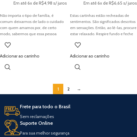
Em até 6x de
R$
4,98
s/ juros
Em até 6x de
R$
6,65
s/ juros
Não importa o tipo de família, é
Estas cartinhas estão recheadas de
comum deixarmos de lado o cuidado
sentimentos. São significados descritos
com quem amamos por, de certo
em sensações. Então, ao lê-las, procure
modo, sabermos que essa pessoa
estar relaxado. Respire fundo e feche
sempre estará lá. Porém, essa prática
os olhos. Embaralhe e escolha uma
pode levar a desentendimentos, brigas
carta. Pronto! Leia e sinta. A
e outras atitudes negativas que em
compreensão começa pelo coração, se
Adicionar ao carrinho
Adicionar ao carrinho
nada combinam com a ideia de
processa na mente e se espalha por
família. Um compromisso por dia para
todo corpo. Aja!
pais e filhos, como o próprio nome já
diz, é tanto para pais quanto para filhos
que desejam resgatar a união de sua
1
2
→
família e tornar o convívio e as relações
com as pessoas que amamos mais
leves – como devem ser! Aqui, Carla
Frete para todo o Brasil
Nacif e Robson Hamuche propõem
pequenas atividades diárias – uma
Sem reclamações
para cada dia do ano – para tornar sua
Suporte Online
vida em família muito mais unida e
feliz. O convite é para que vocês se
Para sua melhor segurança