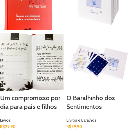
tornarmos pessoas melhores. Mesmo
que por alguns minutos, é preciso,
todos os dias, ajustar a nossa rotina.
Não se deixe levar pela preocupação
do dia a dia. Embarque nesta aventura
com 365 atividades que irão inspirá-lo
e motivá-lo a seguir pelo caminho mais
leve da vida. Livro de capa dura com
365 atividades que irão inspirá-lo e
motivá-lo a seguir pelo caminho mais
leve da vida. Título: Um Compromisso
por Dia: Pequenas ações diárias que
podem mudar a sua vida. Idioma:
Português Páginas: 400 páginas
Um compromisso por
O Baralhinho dos
dia para pais e filhos
Sentimentos
Livros
Livros e Baralhos
R$
29,90
R$
39,90