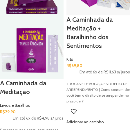
A Caminhada da
Meditação +
Baralhinho dos
Sentimentos
Kits
R$
69,80
Em até 6x de
R$
11,63
s/ juros
A Caminhada da
TROCAS E DEVOLUÇÕES DIREITO DE
ARREPENDIMENTO | Como consumidor
Meditação
você tem o direito de se arrepender no
prazo de 7
Livros e Baralhos
R$
29,90
Em até 6x de
R$
4,98
s/ juros
Adicionar ao carrinho
É preciso viver o agora, aproveitar as