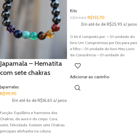
de uma forma diferente da qual você
havia traçado inicialmente.” Inclui: - 01
Kits
unidade do livro A Caminhada da
R$
155,70
R$
194,60
Meditação com Tadashi Kadomoto - 01
Em até 6x de
R$
25,95
s/ juros
marcador de páginas exclusivo do livro
O kit é composto por: – 01 unidade do
livro Um Compromisso por Dia para pais
e filho – 01 unidade do livro Meu Livro
da Consciência – 01 unidade do
Livrinho da Gratidão – 01 unidade do
Japamala – Hematita
Baralhinho dos Sentimento Brinde: 01
com sete chakras
pulseira de hematita com pingente
Adicionar ao carrinho
Japamalas
R$
99,90
Em até 6x de
R$
16,65
s/ juros
Função: Equilíbrio e harmonia dos
Chakras, da aura e do corpo. Cura,
sorte, felicidade. Existem sete Chakras
principais alinhados na coluna