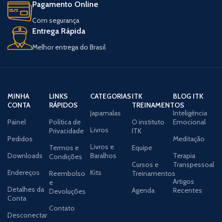
comprometam a ter todo dia esses
Pagamento Online
momentos de conexão propiciados
Com segurança
pelas propostas, atividades, reflexões e
Entrega Rápida
desafios deste livro.
Melhor entrega do Brasil
MINHA
LINKS
CATEGORIAS
ITK
BLOG ITK
CONTA
RÁPIDOS
TREINAMENTOS
Japamalas
Inteligência
Painel
Política de
O instituto
Emocional
Livros
Privacidade
ITK
Pedidos
Meditação
Livros e
Termos e
Equipe
Downloads
Baralhos
Terapia
Condições
Cursos e
Transpessoal
Endereços
Kits
Reembolso
Treinamentos
Artigos
e
Detalhes da
Agenda
Recentes
Devoluções
Conta
Contato
Desconectar