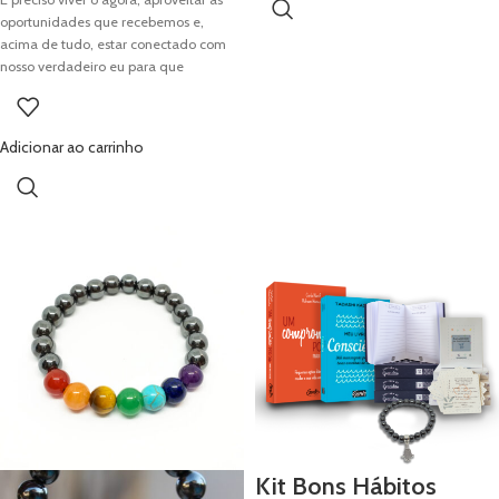
oportunidades que recebemos e,
acima de tudo, estar conectado com
nosso verdadeiro eu para que
possamos mudar nossos hábitos e nos
tornarmos pessoas melhores.
Transforme a sua vida hoje! Em meio
Adicionar ao carrinho
ao caos, aos pensamentos
desordenados e aos problemas do dia
a dia existem as práticas de meditação,
que nos fazem centrar o agora, o
presente, o que estamos fazendo e o
que é realmente importante em nossa
vida. Em A caminhada da Meditação,
Tadashi Kadomoto, autor best-seller,
trará 21 dias de práticas necessárias
para que possamos sair da desordem e
encontrar uma vida repleta de paz e
leveza. É preciso praticar agora,
começar hoje, e apenas assim
entraremos em sintonia com quem
nascemos verdadeiramente para ser.
Kit Bons Hábitos
“Flexibilidade é atingir o seu objetivo