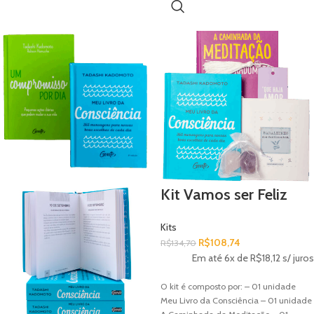
do dia a dia. Embarque nesta aventura
com 365 atividades que irão inspirá-lo
e motivá-lo a seguir pelo caminho mais
leve da vida. Comece o dia com uma
reflexão do MEU LIVRO DA
CONSCIÊNCIA, em seguida assuma a
tarefa e seja você o seu maior
compromisso com o UM
COMPROMISSO POR DIA, e finalize
esse ritual sendo grato, registrando
tudo no seu LIVRINHO DA GRATIDÃO.
Kit Vamos ser Feliz
Kits
R$
108,74
R$
134,70
Em até 6x de
R$
18,12
s/ juros
O kit é composto por: – 01 unidade
Meu Livro da Consciência – 01 unidade