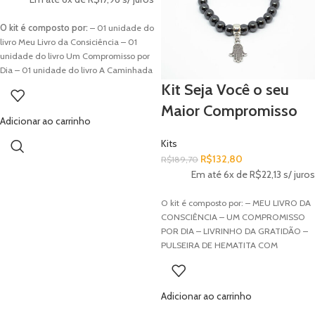
– plexo solar: localizado onde as
costelas se curvam para cima, está
O kit é composto por:
– 01 unidade do
relacionado com a consciência mental
livro Meu Livro da Consiciência – 01
e instintos fortes 4˚ chakra – coração:
unidade do livro Um Compromisso por
localizado no centro do tórax, está
Dia – 01 unidade do livro A Caminhada
ligado ao amor e à compaixão 5˚
da Meditação
E você ganha de brinde:
Kit Seja Você o seu
chakra – garganta: localizado na
– 01 pedra de ametista – 01 sacolinha
Maior Compromisso
concavidade da garganta, corresponde
personalizada – 02 marcadores de
Adicionar ao carrinho
à comunicação 6˚ chakra – terceiro
página
olho: localizado entre as sobrancelhas,
Kits
está relacionado com a intuição e os
R$
132,80
R$
189,70
estados de consciência 7˚ chakra –
Em até 6x de
R$
22,13
s/ juros
coroa: localizado no centro do topo da
cabeça, está ligado à consciência
O kit é composto por: – MEU LIVRO DA
espiritual
CONSCIÊNCIA – UM COMPROMISSO
POR DIA – LIVRINHO DA GRATIDÃO –
PULSEIRA DE HEMATITA COM
PINGENTE – SACOLA DE TECIDO DO
INSTITUTO TADASHI KADOMOTO Crie
a vida extraordinária que você merece!
Adicionar ao carrinho
Não se deixe levar pela preocupação