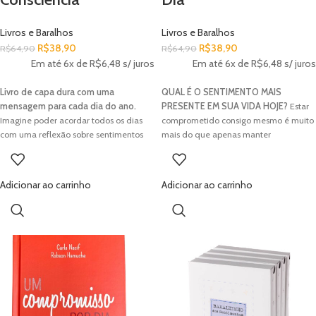
Livros e Baralhos
Livros e Baralhos
R$
38,90
R$
38,90
R$
64,90
R$
64,90
Em até 6x de
R$
6,48
s/ juros
Em até 6x de
R$
6,48
s/ juros
Livro de capa dura com uma
QUAL É O SENTIMENTO MAIS
mensagem para cada dia do ano.
PRESENTE EM SUA VIDA HOJE?
Estar
Imagine poder acordar todos os dias
comprometido consigo mesmo é muito
com uma reflexão sobre sentimentos
mais do que apenas manter
ou comportamentos do seu dia a dia.
pensamentos positivos sobre si, é
"Meu Livro da Consciência" traz algo
preciso mudança de hábito, inspiração
que todos sentimos falta:
e renovação, buscando o
Adicionar ao carrinho
Adicionar ao carrinho
autoconhecimento e consciência sobre
autoconhecimento, a bondade, a
nós e nossas escolhas. Tadashi
empatia, o desapego e a alegria de
Kadomoto nos convida para uma
viver. Para ajudá-lo a encontrar o
jornada de plenitude, impulsionando-
caminho para uma vida mais leve,
nos a viver cada dia com mais
Tadashi Kadomoto e Robson Hamuche
significado, focados em nosso
reuniram, em “Um compromisso por
verdadeiro propósito e mais presentes
dia”, pequenas atitudes mentais, físicas
para nós mesmos e aqueles que
e espirituais que irão guiá-lo no
amamos.
caminho da renovação diária para nos