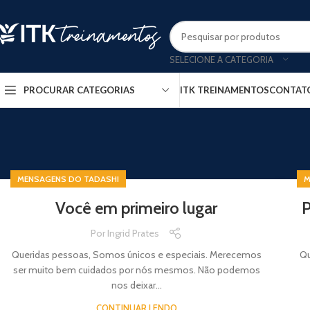
SELECIONE A CATEGORIA
ITK TREINAMENTOS
CONTAT
PROCURAR CATEGORIAS
MENSAGENS DO TADASHI
M
Você em primeiro lugar
P
Por
Ingrid Prates
Queridas pessoas, Somos únicos e especiais. Merecemos
Qu
ser muito bem cuidados por nós mesmos. Não podemos
nos deixar...
CONTINUAR LENDO