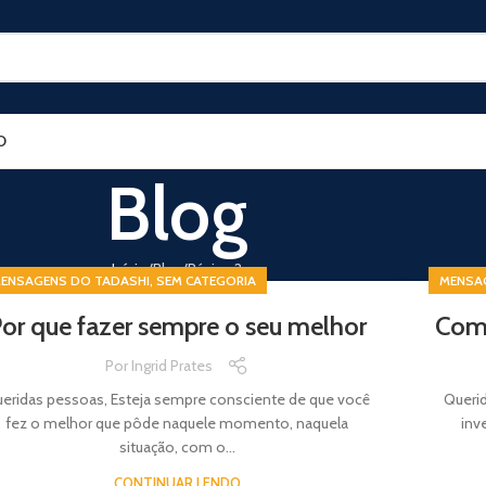
O
Blog
Início
Blog
Página 2
,
ENSAGENS DO TADASHI
SEM CATEGORIA
MENSA
or que fazer sempre o seu melhor
Como
Por
Ingrid Prates
eridas pessoas, Esteja sempre consciente de que você
Queri
fez o melhor que pôde naquele momento, naquela
inv
situação, com o...
CONTINUAR LENDO