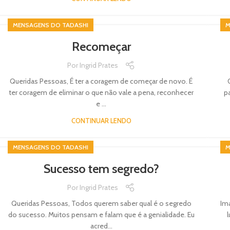
MENSAGENS DO TADASHI
M
Recomeçar
Por
Ingrid Prates
Queridas Pessoas, É ter a coragem de começar de novo. É
ter coragem de eliminar o que não vale a pena, reconhecer
p
e ...
CONTINUAR LENDO
MENSAGENS DO TADASHI
M
Sucesso tem segredo?
Por
Ingrid Prates
Queridas Pessoas, Todos querem saber qual é o segredo
Im
do sucesso. Muitos pensam e falam que é a genialidade. Eu
l
acred...