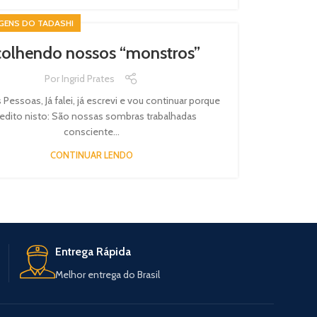
GENS DO TADASHI
olhendo nossos “monstros”
Por
Ingrid Prates
 Pessoas, Já falei, já escrevi e vou continuar porque
edito nisto: São nossas sombras trabalhadas
consciente...
CONTINUAR LENDO
Entrega Rápida
Melhor entrega do Brasil