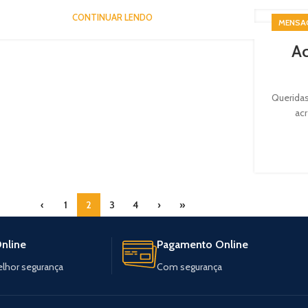
CONTINUAR LENDO
MENSA
Ac
Queridas
acr
‹
1
2
3
4
›
»
nline
Pagamento Online
elhor segurança
Com segurança