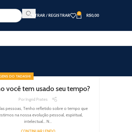
0
ENTRAR / REGISTRAR
R$
0,00
GENS DO TADASHI
 você tem usado seu tempo?
Por
Ingrid Prates
das pessoas, Tenho refletido sobre o tempo que
estimos na nossa evolução pessoal, espiritual,
intelectual… N...
CONTINUAR LENDO