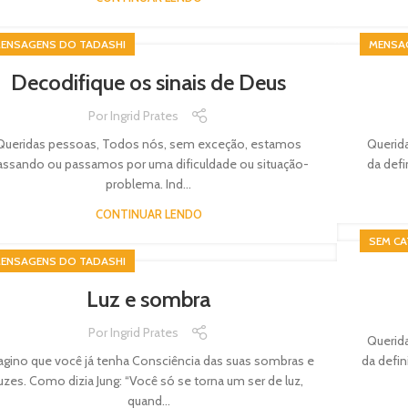
ENSAGENS DO TADASHI
MENSA
Decodifique os sinais de Deus
Por
Ingrid Prates
Queridas pessoas, Todos nós, sem exceção, estamos
Querida
assando ou passamos por uma dificuldade ou situação-
da defi
problema. Ind...
CONTINUAR LENDO
SEM CA
ENSAGENS DO TADASHI
Luz e sombra
Por
Ingrid Prates
Querida
agino que você já tenha Consciência das suas sombras e
da defin
uzes. Como dizia Jung: “Você só se torna um ser de luz,
quand...