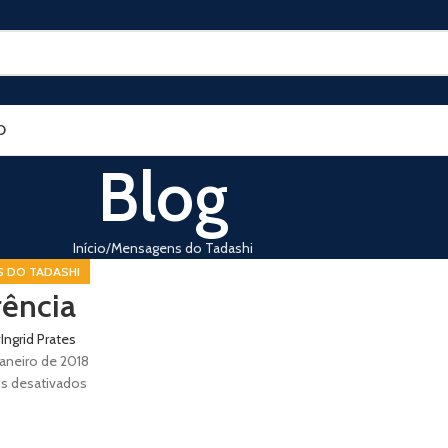
O
Blog
Início
Mensagens do Tadashi
 DO TADASHI
ência
r
Ingrid Prates
janeiro de 2018
s desativados