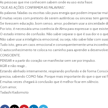
As pessoas que me conhecem sabem onde eu uso esta frase:
“QUE AS AÇÕES CONFIRMEM AS PALAVRAS”.
As palavras faladas ou escritas são pura energia que podem impactar mu
E muitas vezes com pretexto de serem autênticas ou sinceras tem gent
Se tivessem educação, bom senso, amor, poderiam usar a sinceridade d
Por isto, é necessária uma coerência de Alma para expressar o que existe
O estado interno de confusão. Não saber separar o que é sua dor e o que
Não saber usar a inteligência emocional, ou seja, não saber lidar com su
Tudo isto, gera um caos emocional e consequentemente uma incoerênci
O autoconhecimento te coloca no caminho para aprender a desenvolve
CONSCIENTE.
PENSAR e a partir do coração se manifestar sem ser por impulso.
AGIR e não reagir…
Estando alinhado internamente, respirando profundo e de forma Conscie
precisa, sabendo COMO falar. Porque mais importante do que o que vai fa
E muitas vezes chegará à conclusão que é melhor ficar em silêncio.
Com amor,
Tadashi Kadomoto