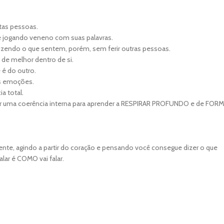
itas pessoas.
e jogando veneno com suas palavras.
izendo o que sentem, porém, sem ferir outras pessoas.
 de melhor dentro de si.
 é do outro.
as emoções.
a total.
r uma coerência interna para aprender a RESPIRAR PROFUNDO e de FOR
nte, agindo a partir do coração e pensando você consegue dizer o que
lar é COMO vai falar.