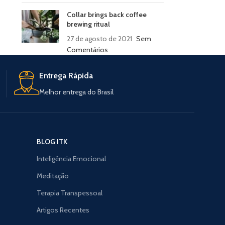
Collar brings back coffee
brewing ritual
27 de agosto de 2021
Sem
Comentários
Entrega Rápida
Melhor entrega do Brasil
BLOG ITK
Inteligência Emocional
Meditação
Terapia Transpessoal
Artigos Recentes